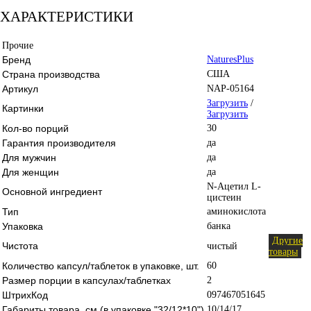
ХАРАКТЕРИСТИКИ
Прочие
Бренд
NaturesPlus
Страна производства
США
Артикул
NAP-05164
Загрузить
/
Картинки
Загрузить
Кол-во порций
30
Гарантия производителя
да
Для мужчин
да
Для женщин
да
N-Ацетил L-
Основной ингредиент
цистеин
Тип
аминокислота
Упаковка
банка
Другие
Чистота
чистый
товары
Количество капсул/таблеток в упаковке, шт.
60
Размер порции в капсулах/таблетках
2
ШтрихКод
097467051645
Габариты товара, см (в упаковке "32/12*10")
10/14/17