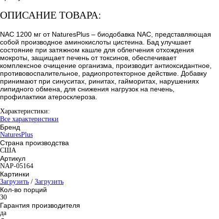
ОПИСАНИЕ ТОВАРА:
NAC 1200 мг от NaturesPlus – биодобавка NAC, представляющая
собой производное аминокислоты цистеина. Бад улучшает
состояние при затяжном кашле для облегчения отхождения
мокроты, защищает печень от токсинов, обеспечивает
комплексное очищение организма, производит антиоксидантное,
противовоспалительное, радиопротекторное действие. Добавку
принимают при синуситах, ринитах, гайморитах, нарушениях
липидного обмена, для снижения нагрузок на печень,
профилактики атеросклероза.
Характеристики:
Все характеристики
Бренд
NaturesPlus
Страна производства
США
Артикул
NAP-05164
Картинки
Загрузить
/
Загрузить
Кол-во порций
30
Гарантия производителя
да